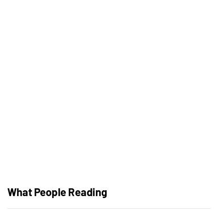
Building Trust With Stylists At Bridal
Shops
พลังผสานแห่งแฟนตาซี: สนุกสูงสุด
เมื่อเกมสมมุติมาพบการเดิมพัน
The Best Used Motorcycles For Tall
(Or Short) Riders
What People Reading