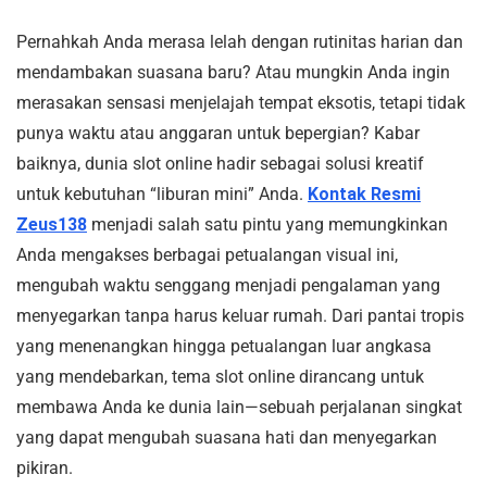
Pernahkah Anda merasa lelah dengan rutinitas harian dan
mendambakan suasana baru? Atau mungkin Anda ingin
merasakan sensasi menjelajah tempat eksotis, tetapi tidak
punya waktu atau anggaran untuk bepergian? Kabar
baiknya, dunia slot online hadir sebagai solusi kreatif
untuk kebutuhan “liburan mini” Anda.
Kontak Resmi
Zeus138
menjadi salah satu pintu yang memungkinkan
Anda mengakses berbagai petualangan visual ini,
mengubah waktu senggang menjadi pengalaman yang
menyegarkan tanpa harus keluar rumah. Dari pantai tropis
yang menenangkan hingga petualangan luar angkasa
yang mendebarkan, tema slot online dirancang untuk
membawa Anda ke dunia lain—sebuah perjalanan singkat
yang dapat mengubah suasana hati dan menyegarkan
pikiran.