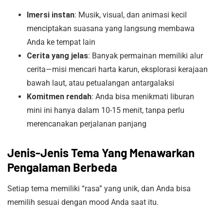
Imersi instan
: Musik, visual, dan animasi kecil
menciptakan suasana yang langsung membawa
Anda ke tempat lain
Cerita yang jelas
: Banyak permainan memiliki alur
cerita—misi mencari harta karun, eksplorasi kerajaan
bawah laut, atau petualangan antargalaksi
Komitmen rendah
: Anda bisa menikmati liburan
mini ini hanya dalam 10-15 menit, tanpa perlu
merencanakan perjalanan panjang
Jenis-Jenis Tema Yang Menawarkan
Pengalaman Berbeda
Setiap tema memiliki “rasa” yang unik, dan Anda bisa
memilih sesuai dengan mood Anda saat itu.