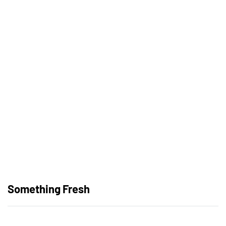
Collagen - An Important Protein For
Your Body
Welcome to Found
Michigan
Something Fresh