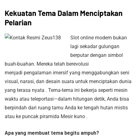
Kekuatan Tema Dalam Menciptakan
Pelarian
Slot online modern bukan
lagi sekadar gulungan
berputar dengan simbol
buah-buahan. Mereka telah berevolusi
menjadi pengalaman imersif yang menggabungkan seni
visual, narasi, dan desain suara untuk menciptakan dunia
yang terasa nyata
. Tema-tema ini bekerja seperti mesin
waktu atau teleportasi—dalam hitungan detik, Anda bisa
berpindah dari ruang tamu Anda ke tengah hutan mistis
atau ke puncak piramida Mesir kuno
.
Apa yang membuat tema begitu ampuh?