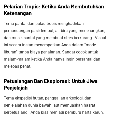
Pelarian Tropis: Ketika Anda Membutuhkan
Ketenangan
Tema pantai dan pulau tropis menghadirkan
pemandangan pasir lembut, air biru yang menenangkan,
dan musik santai yang membuat stres berkurang
. Visual
ini secara instan menempatkan Anda dalam “mode
liburan” tanpa biaya perjalanan. Sangat cocok untuk
malam-malam ketika Anda hanya ingin bersantai dan
melepas penat.
Petualangan Dan Eksplorasi: Untuk Jiwa
Penjelajah
Tema ekspedisi hutan, penggalian arkeologi, dan
penjelajahan dunia bawah laut memuaskan hasrat
berpetualang
. Anda bisa menjadi pemburu harta karun,