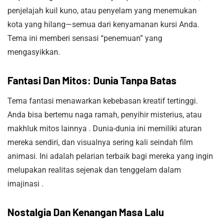
penjelajah kuil kuno, atau penyelam yang menemukan
kota yang hilang—semua dari kenyamanan kursi Anda.
Tema ini memberi sensasi “penemuan” yang
mengasyikkan.
Fantasi Dan Mitos: Dunia Tanpa Batas
Tema fantasi menawarkan kebebasan kreatif tertinggi.
Anda bisa bertemu naga ramah, penyihir misterius, atau
makhluk mitos lainnya
. Dunia-dunia ini memiliki aturan
mereka sendiri, dan visualnya sering kali seindah film
animasi. Ini adalah pelarian terbaik bagi mereka yang ingin
melupakan realitas sejenak dan tenggelam dalam
imajinasi
.
Nostalgia Dan Kenangan Masa Lalu