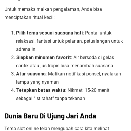
Untuk memaksimalkan pengalaman, Anda bisa
menciptakan ritual kecil:
Pilih tema sesuai suasana hati
: Pantai untuk
relaksasi, fantasi untuk pelarian, petualangan untuk
adrenalin
Siapkan minuman favorit
: Air bersoda di gelas
cantik atau jus tropis bisa menambah suasana
Atur suasana
: Matikan notifikasi ponsel, nyalakan
lampu yang nyaman
Tetapkan batas waktu
: Nikmati 15-20 menit
sebagai “istirahat” tanpa tekanan
Dunia Baru Di Ujung Jari Anda
Tema slot online telah mengubah cara kita melihat