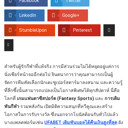
Facebook
Twitter
LinkedIn
Google+
StumbleUpon
Pinterest
สำหรับผู้รักกีฬาที่แท้จริง การมีส่วนร่วมไม่ได้หยุดอยู่แค่การ
นั่งเชียร์หน้าจออีกต่อไป จินตนาการว่าคุณสามารถเป็นผู้
จัดการทีมคัดเลือกนักเตะซูเปอร์สตาร์มาลงสนาม และความรู้
ที่ลึกซึ้งนั้นสามารถแปลงเป็นโอกาสพิเศษได้ทุกสัปดาห์ นี่คือ
โลกที่
เกมแฟนตาซีสปอร์ต (Fantasy Sports)
และ
การเดิม
พันกีฬา
รวมพลังกัน เปิดมิติความสนุกที่ทวีคูณและสร้าง
โอกาสในการรับรางวัล ซึ่งนอกจากโบนัสต้อนรับทั่วไปแล้ว
บางแพลตฟอร์มเช่น
UFABET เดิมพันบอลได้คืนเงินสูงที่สุด
ยัง