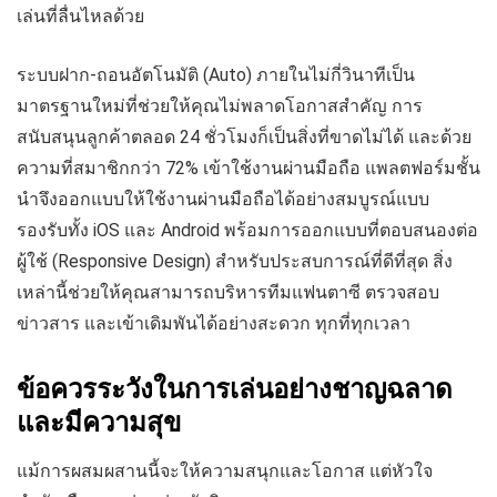
เล่นที่ลื่นไหลด้วย
ระบบฝาก-ถอนอัตโนมัติ (Auto) ภายในไม่กี่วินาทีเป็น
มาตรฐานใหม่ที่ช่วยให้คุณไม่พลาดโอกาสสำคัญ
การ
สนับสนุนลูกค้าตลอด 24 ชั่วโมงก็เป็นสิ่งที่ขาดไม่ได้
และด้วย
ความที่สมาชิกกว่า 72% เข้าใช้งานผ่านมือถือ
แพลตฟอร์มชั้น
นำจึงออกแบบให้ใช้งานผ่านมือถือได้อย่างสมบูรณ์แบบ
รองรับทั้ง iOS และ Android
พร้อมการออกแบบที่ตอบสนองต่อ
ผู้ใช้ (Responsive Design) สำหรับประสบการณ์ที่ดีที่สุด
สิ่ง
เหล่านี้ช่วยให้คุณสามารถบริหารทีมแฟนตาซี ตรวจสอบ
ข่าวสาร และเข้าเดิมพันได้อย่างสะดวก ทุกที่ทุกเวลา
ข้อควรระวังในการเล่นอย่างชาญฉลาด
และมีความสุข
แม้การผสมผสานนี้จะให้ความสนุกและโอกาส แต่หัวใจ