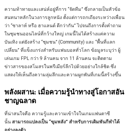
ความท้าทายและเสน่ห์อยู่ที่การ “จัดทีม” ซึ่งกลายเป็นหัวข้อ
สนทนาหลักในวงการลูกหนัง ตั้งแต่การถกเถียงระหว่างเพื่อน
ว่า “ซาลาห์ หรือ ฮาแลนด์ ดีกว่ากัน” ไปจนถึงการตั้งคำถาม
ในชุมชนออนไลน์ที่กว้างใหญ่
เกมนี้ไม่ได้สร้างแค่ความ
บันเทิง แต่ยังสร้าง “ชุมชน” (Community) และ “พื้นที่แลก
เปลี่ยน” ที่แข็งแกร่งสำหรับแฟนบอลทั่วโลก
ข้อมูลระบุว่า ผู้
เล่นเกม FPL กว่า 9 ล้านคน จาก 11 ล้านคน จะติดตาม
ข่าวสารของสโมสรในพรีเมียร์ลีกไปด้วยอย่างใกล้ชิด
ซึ่ง
แสดงให้เห็นถึงความลุ่มลึกและความผูกพันที่เกมนี้สร้างขึ้น
พลังผสาน: เมื่อความรู้นำทางสู่โอกาสอัน
ชาญฉลาด
ที่น่าสนใจคือ ความรู้และความเข้าใจในเกมแฟนตาซี
นั้น
สามารถแปลงเป็น “ขุมพลัง” สำหรับการเดิมพันกีฬาได้
อย่างลงตัว