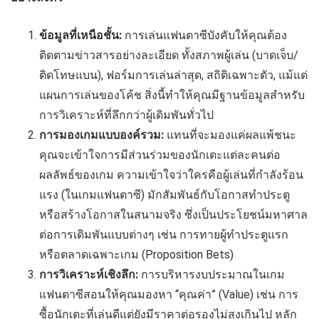
ข้อมูลที่เหนือชั้น:
การเล่นแฟนตาซีบังคับให้คุณต้อง
ติดตามข่าวสารอย่างละเอียด ทั้งสภาพผู้เล่น (บาดเจ็บ/
ติดโทษแบน), ฟอร์มการเล่นล่าสุด, สถิติเฉพาะตัว, แม้แต่
แผนการเล่นของโค้ช สิ่งนี้ทำให้คุณมีฐานข้อมูลสำหรับ
การวิเคราะห์ที่ลึกกว่าผู้เดิมพันทั่วไป
การมองเกมแบบองค์รวม:
แทนที่จะมองแค่ผลแพ้ชนะ
คุณจะเข้าใจการมีส่วนร่วมของนักเตะแต่ละคนต่อ
ผลลัพธ์ของเกม ความเข้าใจว่าใครคือผู้เล่นที่กำลังร้อน
แรง (ในเกมแฟนตาซี) มักสัมพันธ์กับโอกาสทำประตู
หรือสร้างโอกาสในสนามจริง ซึ่งเป็นประโยชน์มหาศาล
ต่อการเดิมพันแบบต่างๆ เช่น การทายผู้ทำประตูแรก
หรือตลาดเฉพาะเกม (Proposition Bets)
การวิเคราะห์เชิงลึก:
การบริหารงบประมาณในเกม
แฟนตาซีสอนให้คุณมองหา “คุณค่า” (Value) เช่น การ
ซื้อนักเตะที่เล่นดีแต่ยังมีราคาต่อรองไม่สูงเกินไป หลัก