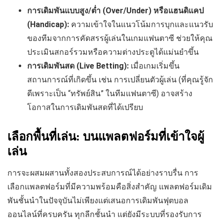
การเดิมพันแบบสูง/ต่ำ (Over/Under) หรือแฮนดิแคป
(Handicap):
ความเข้าใจในแนวโน้มการบุกและแนวรับ
ของทีมจากการคัดสรรผู้เล่นในเกมแฟนตาซี ช่วยให้คุณ
ประเมินสกอร์รวมหรือความต่างประตูได้แม่นยำขึ้น
การเดิมพันสด (Live Betting):
เมื่อเกมเริ่มขึ้น
สถานการณ์ที่เกิดขึ้น เช่น การเปลี่ยนตัวผู้เล่น (ที่คุณรู้จัก
ดีเพราะเป็น “ทรัพย์สิน” ในทีมแฟนตาซี) อาจสร้าง
โอกาสในการเดิมพันสดที่ได้เปรียบ
เลือกพื้นที่เล่น: บนแพลตฟอร์มที่เข้าใจผู้
เล่น
การจะผสมผสานทั้งสองประสบการณ์ได้อย่างราบรื่น การ
เลือกแพลตฟอร์มที่มีความพร้อมคือสิ่งสำคัญ แพลตฟอร์มเดิม
พันชั้นนำในปัจจุบันไม่เพียงแต่เสนอการเดิมพันฟุตบอล
ออนไลน์ที่ครบครัน ทุกลีกชั้นนำ
แต่ยังมีระบบที่รองรับการ