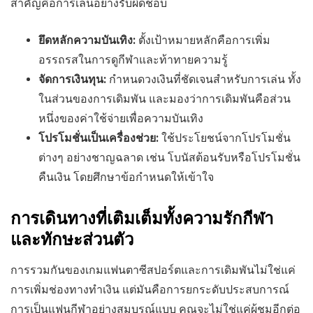
สำคัญคือการเล่นอย่างรับผิดชอบ
ยึดหลักความบันเทิง:
ตั้งเป้าหมายหลักคือการเพิ่ม
อรรถรสในการดูกีฬาและท้าทายความรู้
จัดการเงินทุน:
กำหนดวงเงินที่ชัดเจนสำหรับการเล่น ทั้ง
ในส่วนของการเดิมพัน และมองว่าการเดิมพันคือส่วน
หนึ่งของค่าใช้จ่ายเพื่อความบันเทิง
โปรโมชั่นเป็นเครื่องช่วย:
ใช้ประโยชน์จากโปรโมชั่น
ต่างๆ อย่างชาญฉลาด เช่น โบนัสต้อนรับหรือโปรโมชั่น
คืนเงิน โดยศึกษาข้อกำหนดให้เข้าใจ
การเดินทางที่เติมเต็มทั้งความรักกีฬา
และทักษะส่วนตัว
การรวมกันของเกมแฟนตาซีสปอร์ตและการเดิมพันไม่ใช่แค่
การเพิ่มช่องทางทำเงิน แต่มันคือการยกระดับประสบการณ์
การเป็นแฟนกีฬาอย่างสมบูรณ์แบบ คุณจะไม่ใช่แค่ผู้ชมอีกต่อ